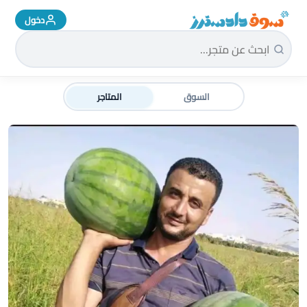
دخول
سوق دادسترز الرئيسية
السوق
المتاجر