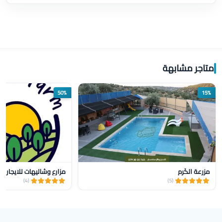
متاجر مشابهة
50%
15%
مزرعة الكَرِم
مزارع وشاليهات للايجار yalla farm
(4)
(5)