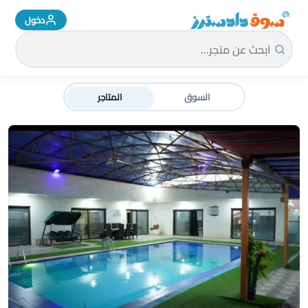
دخول
سوق دادسترز الرئيسية
السوق
المتاجر