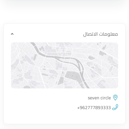
معلومات الاتصال
seven circle
اضغط لتحميل الموقع
+962777893333