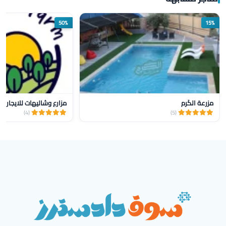
50%
15%
مزرعة الكَرِم
مزارع وشاليهات للايجار yalla farm
(4)
(5)