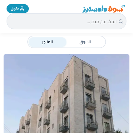
دخول
سوق دادسترز الرئيسية
السوق
المتاجر