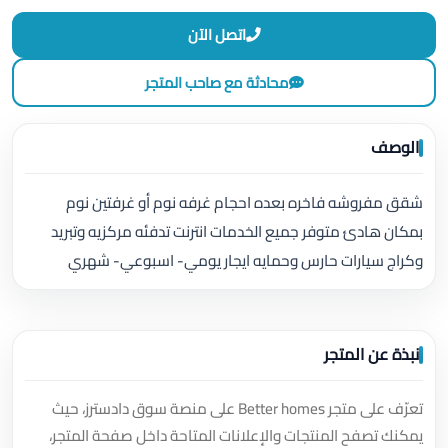
اتصل الآن
محادثة مع صاحب المتجر
الوصف
شقق مفروشه فاخره بعده احجام غرفه نوم أو غرفتين نوم
بمكان هادئ متوفر جميع الخدمات انترنت تدفئه مركزيه وتبريد
وكراج سيارات حارس وحمايه ايجار يومي- اسبوعي- شهري
نبذة عن المتجر
تعرّف على متجر Better homes على منصة سوق دادسترز، حيث
يمكنك تصفح المنتجات والإعلانات المتاحة داخل صفحة المتجر،