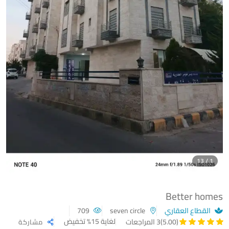
1 / 13
Better homes
القطاع العقاري
seven circle
709
لغاية 15% تخفيض
(5.00)
3 المراجعات
مشاركة