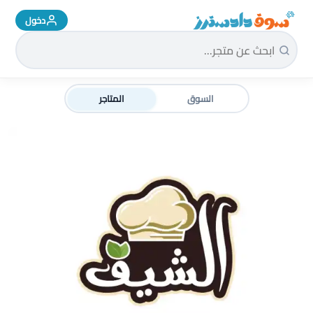
دخول
سوق دادسترز الرئيسية
السوق
المتاجر