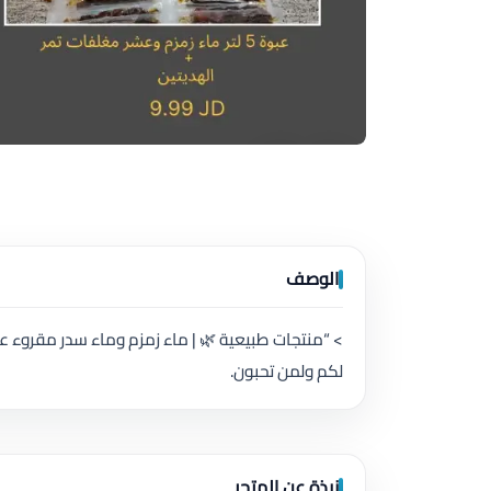
الوصف
> “منتجات طبيعية 🌿 | ماء زمزم وماء سدر مقروء علي
لكم ولمن تحبون.
نبذة عن المتجر