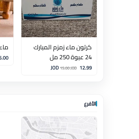
كرتون ماء زمزم المبارك
ماء ز
24 عبوة 250 مل
.00 JOD
12.99 JOD
15.00 JOD
الأفرع