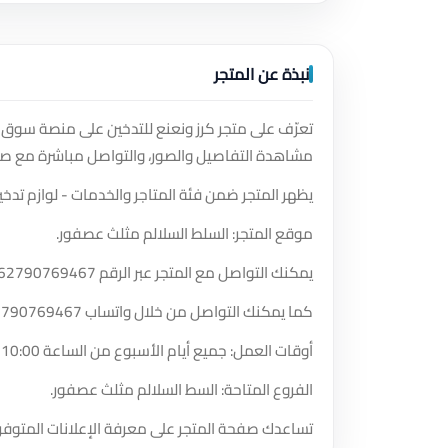
نبذة عن المتجر
تعرّف على متجر كرز ونعنع للتدخين على منصة سوق د
مشاهدة التفاصيل والصور، والتواصل مباشرة مع صا
يظهر المتجر ضمن فئة المتاجر والخدمات - لوازم تدخين
موقع المتجر: السلط السلالم مثلث عصفور.
يمكنك التواصل مع المتجر عبر الرقم
62790769467
كما يمكنك التواصل من خلال واتساب
2790769467
أوقات العمل: جميع أيام الأسبوع من الساعة 10:00 صباحًا حتى الساعة 12:00 مساءً.
الفروع المتاحة: السط السلالم مثلث عصفور.
تساعدك صفحة المتجر على معرفة الإعلانات المتوفر