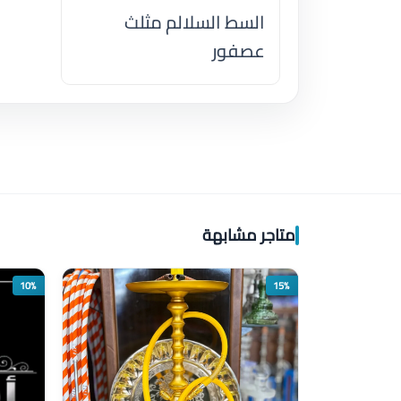
السط السلالم مثلث
عصفور
اضغط لتحميل الموقع
متاجر مشابهة
10%
15%