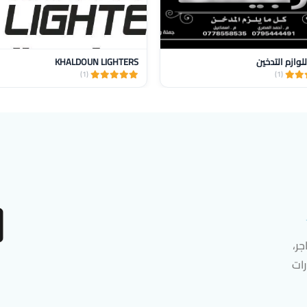
 للوازم التدخين
KHALDOUN LIGHTERS
(1)
(1)
ر،
رات