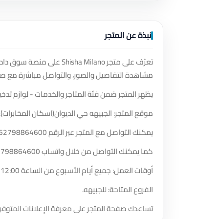
نبذة عن المتجر
تعرّف على متجر sha Milano
مشاهدة التفاصيل والصور، والتواصل مباشرة مع صا
يظهر المتجر ضمن فئة المتاجر والخدمات - لوازم تدخين
موقع المتجر: الجبيهه حي الديوان(اسكان المخابرات).
يمكنك التواصل مع المتجر عبر الرقم
62798864600
كما يمكنك التواصل من خلال واتساب
2798864600
أوقات العمل: جميع أيام الأسبوع من الساعة 12:00 مساءً حتى الساعة 1:00 صباحًا.
الفروع المتاحة: للجبيهه.
تساعدك صفحة المتجر على معرفة الإعلانات المتوفر