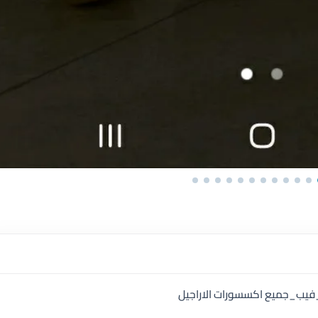
يب_جميع اكسسورات الاراجيل