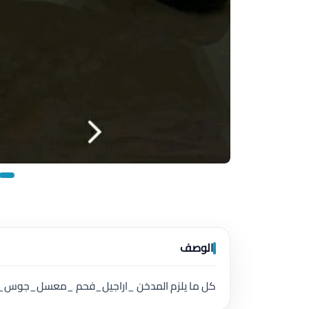
الوصف
كل ما يلزم المدخن _اراجيل_فحم _معسل_جوس_ف