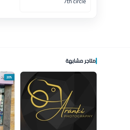
7th circle
اضغط لتحميل الموقع
متاجر مشابهة
20%