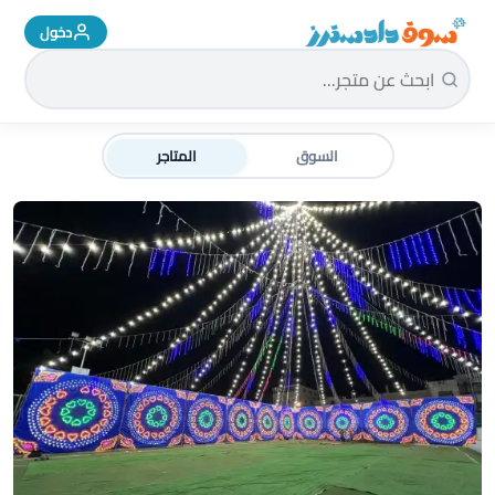
دخول
سوق دادسترز الرئيسية
السوق
المتاجر