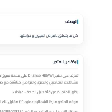
الوصف
كل ما يتعلق بامراض العيون و جراحتها
نبذة عن المتجر
تعرّف على متجر  HIJJAWI
مشاهدة التفاصيل والصور، والتواصل مباشرة مع صا
يظهر المتجر ضمن فئة دليل الصحة - عيادات.
موقع المتجر: ماركا الشماليه عماره ٤٠٦ مقابل بنك الاسكان مجمع ماركا الطبي طابق اول.
يمكنك التواصل مع المتجر عبر الرقم
96299023231