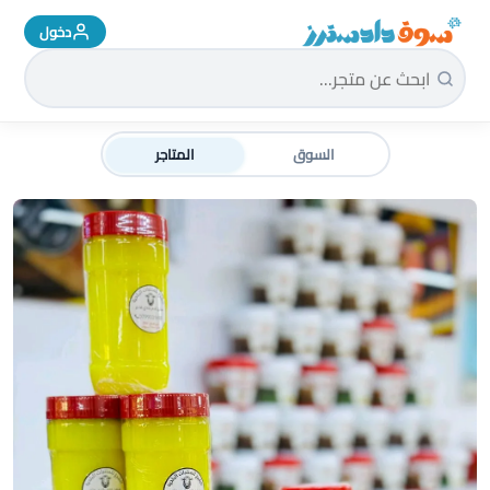
دخول
سوق دادسترز الرئيسية
السوق
المتاجر