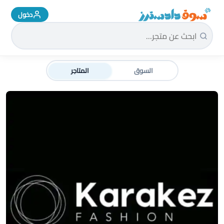
دخول
سوق دادسترز الرئيسية
السوق
المتاجر