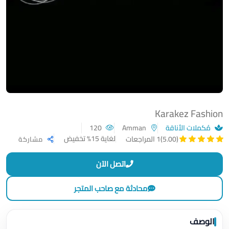
Karakez Fashion
مُكملات الأناقة
Amman
120
لغاية 15% تخفيض
(5.00)
1 المراجعات
مشاركة
اتصل الآن
محادثة مع صاحب المتجر
الوصف