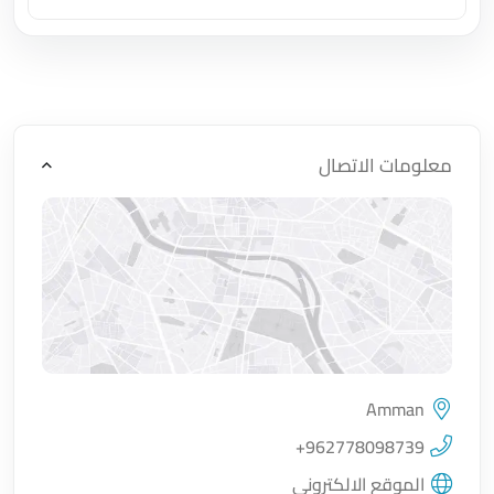
اضغط لتحميل الموقع
معلومات الاتصال
Amman
اضغط لتحميل الموقع
+962778098739
الموقع الالكتروني