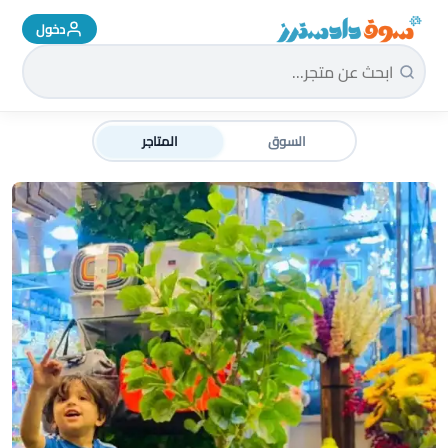
دخول
سوق دادسترز الرئيسية
السوق
المتاجر