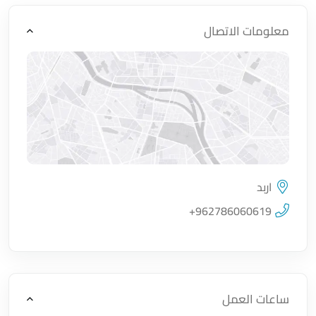
معلومات الاتصال
اربد
اضغط لتحميل الموقع
+962786060619
ساعات العمل