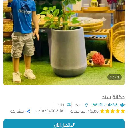
1 / 12
دكانة سند
مُكملات الأناقة
اربد
111
لغاية 50% تخفيض
(5.00)
1 المراجعات
مشاركة
اتصل الآن