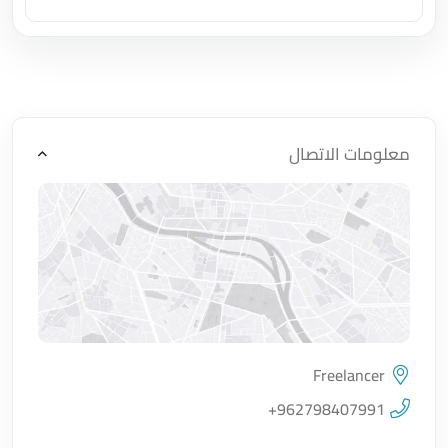
اضغط لتحميل الموقع
معلومات الاتصال
Freelancer
اضغط لتحميل الموقع
+962798407991