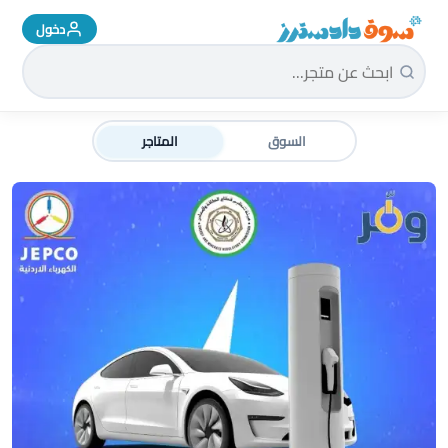
دخول
سوق دادسترز الرئيسية
السوق
المتاجر