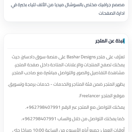
مصمم جرافيك مختص بالسوشال ميديا من الألف للياء بخبرة في
ادارة الصفحات
نبذة عن المتجر
تعرّف على متجر Bashar Designs على منصة سوق دادسترز، حيث
يمكنك تصفح المنتجات والإعلانات المتاحة داخل صفحة المتجر،
مشاهدة التفاصيل والصور، والتواصل مباشرة مع صاحب المتجر.
يظهر المتجر ضمن فئة المتاجر والخدمات - خدمات برمجة وتسويق.
موقع المتجر: Freelancer.
يمكنك التواصل مع المتجر عبر الرقم
+962798407991
.
كما يمكنك التواصل من خلال واتساب
+962798407991
.
أوقات العمل: جميع أيام الأسبوع من الساعة 10:00 صباحًا حتى