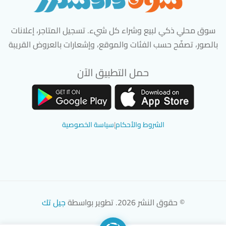
سوق محلي ذكي لبيع وشراء كل شيء. تسجيل المتاجر، إعلانات
بالصور، تصفّح حسب الفئات والموقع، وإشعارات بالعروض القريبة
حمل التطبيق الآن
تحميل تطبيق سوق دادسترز من App Store
تحميل تطبيق سوق دادسترز من 
الشروط والأحكام
|
سياسة الخصوصية
© حقوق النشر 2026. تطوير بواسطة
جيل تك