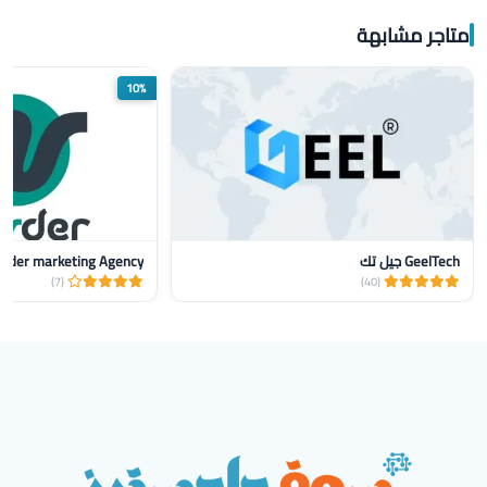
متاجر مشابهة
10%
GeelTech جيل تك
nder marketing Agency
(7)
(40)