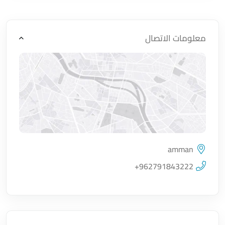
معلومات الاتصال
amman
اضغط لتحميل الموقع
+962791843222