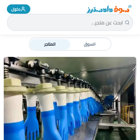
دخول
سوق دادسترز الرئيسية
السوق
المتاجر