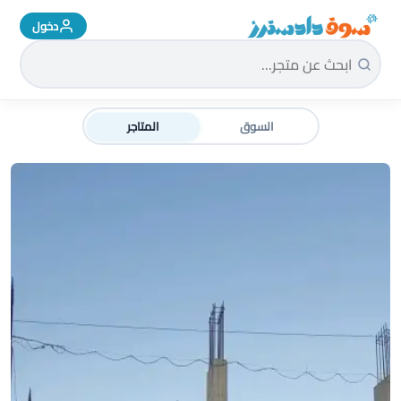
دخول
سوق دادسترز الرئيسية
السوق
المتاجر