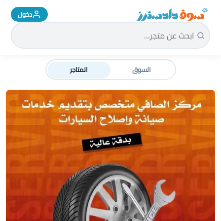
دخول
سوق دادسترز الرئيسية
السوق
المتاجر