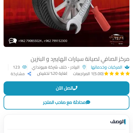
1 / 15
مركز الصافي لصيانة سيارات الهايبرد و البنزين
المركبات وخدماتها
البيادر - خلف شركة هيونداي
123
لغاية 20% تخفيض
(5.00)
1 المراجعات
مشاركة
اتصل الآن
محادثة مع صاحب المتجر
الوصف