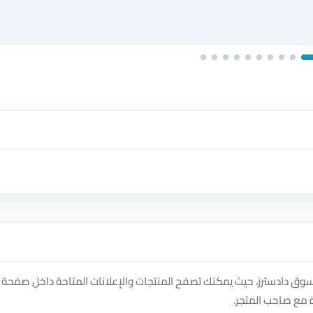
لشواهين وخضر Outlet على منصة سوق دادسترز، حيث يمكنك تصفح المنتجات والإعلانات المتاحة داخل صفحة
 مع صاحب المتجر.