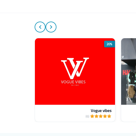
30%
20%
Vogue vibes
zash-زاش
(2)
(6)