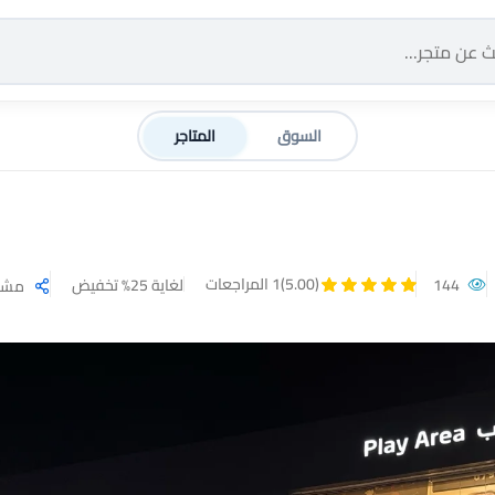
السوق
المتاجر
(5.00)
1 المراجعات
144
لغاية 25% تخفيض
مشا