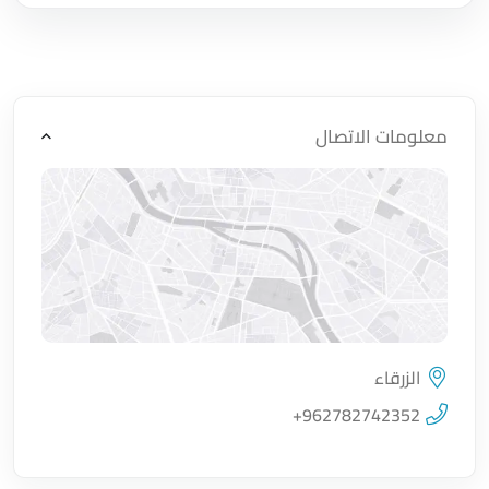
معلومات الاتصال
الزرقاء
اضغط لتحميل الموقع
+962782742352