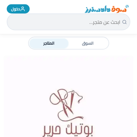
دخول
سوق دادسترز الرئيسية
السوق
المتاجر