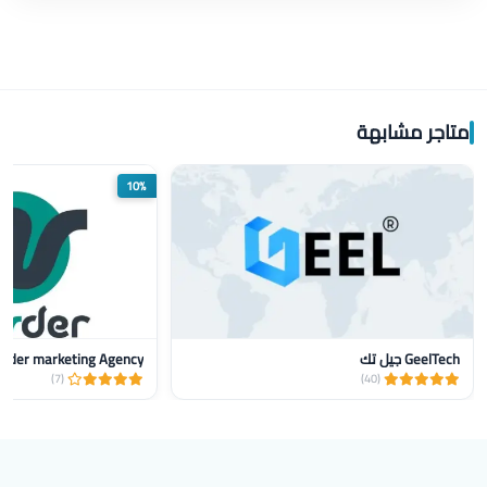
متاجر مشابهة
10%
GeelTech جيل تك
nder marketing Agency
(7)
(40)