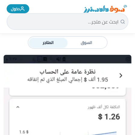
دخول
سوق دادسترز الرئيسية
السوق
المتاجر