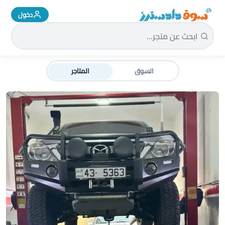
دخول
سوق دادسترز الرئيسية
السوق
المتاجر