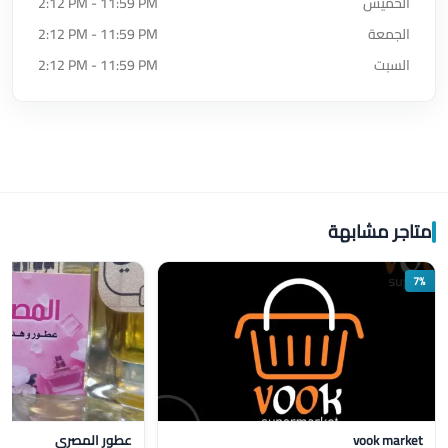
الخميس
2:12 PM - 11:59 PM
الجمعة
2:12 PM - 11:59 PM
السبت
2:12 PM - 11:59 PM
متاجر مشابهة
7%
vook market
عطور المصري