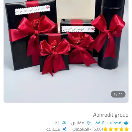
1 / 13
Aphrodit group
مُكملات الأناقة
مقابلين
123
(5.00)
4 المراجعات
مشاركة