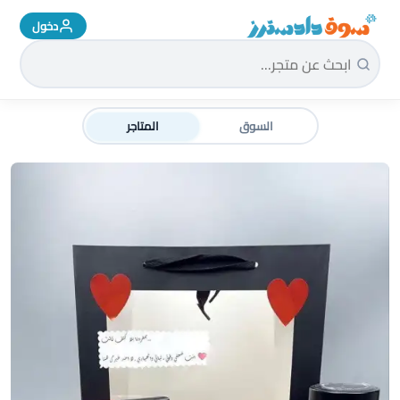
دخول
سوق دادسترز الرئيسية
السوق
المتاجر