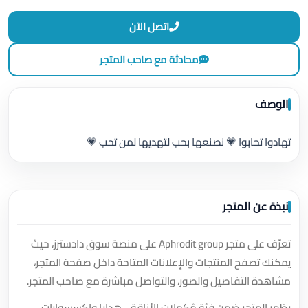
اتصل الآن
محادثة مع صاحب المتجر
الوصف
تهادوا تحابوا 💗 نصنعها بحب لتهديها لمن تحب 💗
نبذة عن المتجر
تعرّف على متجر Aphrodit group على منصة سوق دادسترز، حيث
يمكنك تصفح المنتجات والإعلانات المتاحة داخل صفحة المتجر،
مشاهدة التفاصيل والصور، والتواصل مباشرة مع صاحب المتجر.
يظهر المتجر ضمن فئة مُكملات الأناقة - هدايا وإكسسوارات.