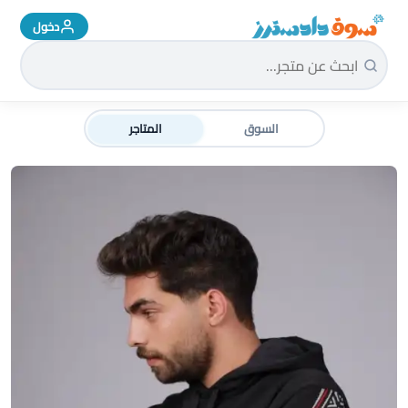
دخول
سوق دادسترز الرئيسية
السوق
المتاجر