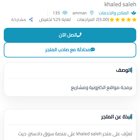
khaled saleh
المتاجر والخدمات
amman
135
لغاية 25% تخفيض
(5.00)
2 المراجعات
مشاركة
اتصل الآن
محادثة مع صاحب المتجر
الوصف
برمجة مواقع الكترونية ومشاريع
نبذة عن المتجر
تعرّف على متجر khaled saleh على منصة سوق دادسترز، حيث