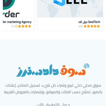
GeelTech جيل تك
nder marketing Agency
(7)
(40)
سوق محلي ذكي لبيع وشراء كل شيء. تسجيل المتاجر، إعلانات
بالصور، تصفّح حسب الفئات والموقع، وإشعارات بالعروض القريبة
حمل التطبيق الآن