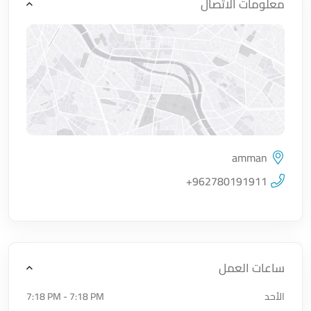
معلومات الاتصال
amman
اضغط لتحميل الموقع
+962780191911
ساعات العمل
الأحد
7:18 PM - 7:18 PM