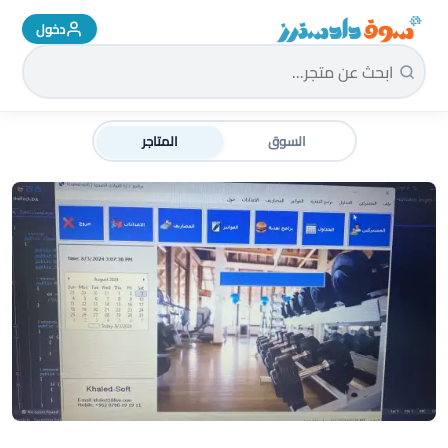
دخول
سوق دادسترز الرئيسية
السوق
المتاجر