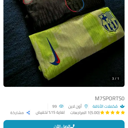
1 / 3
M7SPORTS0
مُكملات الأناقة
أون لاين
99
لغاية 15% تخفيض
(5.00)
1 المراجعات
مشاركة
اتصل الآن