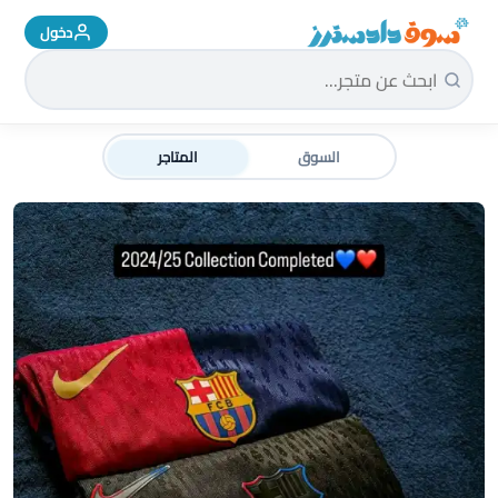
دخول
سوق دادسترز الرئيسية
السوق
المتاجر