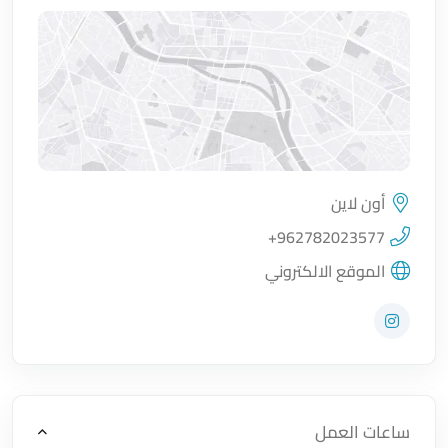
أون لاين
اضغط لتحميل الموقع
+962782023577
الموقع الالكتروني
زيارة حساب المتجر على Instagram
ساعات العمل