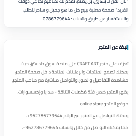
"لأن الفن لا يُشترى، بل يُصنع، نقدم لك تصاميم تُحاكي ذوقك
الفريد." صفحة معنية ببيع كل ما هو جميل و ساحر للطلب
والاستفسار عن طريق واتساب : 0786779644
نبذة عن المتجر
تعرّف على متجر CRAFT ART على منصة سوق دادسترز، حيث
يمكنك تصفح المنتجات والإعلانات المتاحة داخل صفحة المتجر،
مشاهدة التفاصيل والصور، والتواصل مباشرة مع صاحب المتجر.
يظهر المتجر ضمن فئة مُكملات الأناقة - هدايا وإكسسوارات.
موقع المتجر: online store.
يمكنك التواصل مع المتجر عبر الرقم
+962786779644
.
كما يمكنك التواصل من خلال واتساب
+962786779644
.