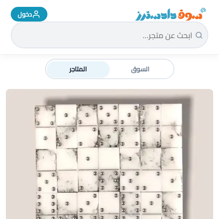
دخول
سوق دادسترز الرئيسية
السوق
المتاجر