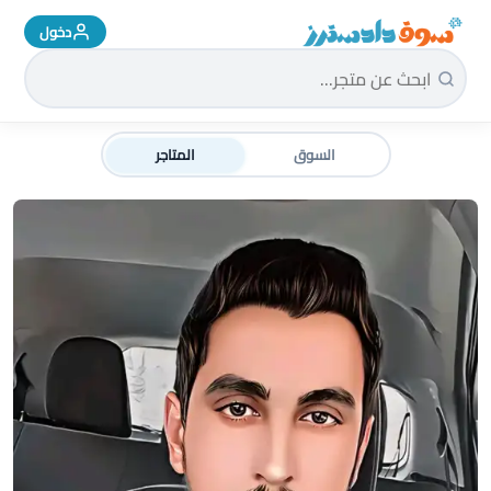
دخول
سوق دادسترز الرئيسية
السوق
المتاجر