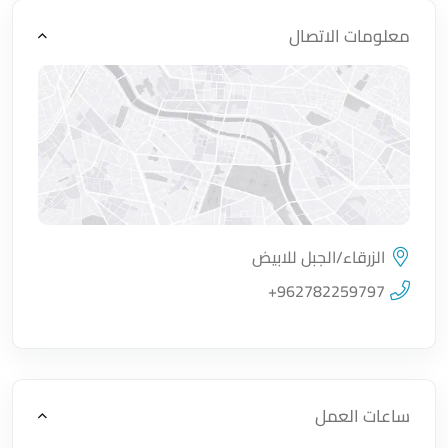
معلومات الاتصال
الزرقاء/الجبل للابيض
اضغط لتحميل الموقع
+962782259797
ساعات العمل