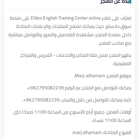
نبذة عن المتجر
تعرّف على متجر Elites English Training Center online على منصة
سوق دادسترز، حيث يمكنك تصفح المنتجات والإعلانات المتاحة
داخل صفحة المتجر، مشاهدة التفاصيل والصور، والتواصل مباشرة
مع صاحب المتجر.
يظهر المتجر ضمن فئة المتاجر والخدمات - التدريس والمراكز
التعليمية.
موقع المتجر: Marj-alhamam.
يمكنك التواصل مع المتجر عبر الرقم
+962795082239
.
كما يمكنك التواصل من خلال واتساب
+962795082239
.
أوقات العمل: جميع أيام الأسبوع من الساعة 11:00 صباحًا حتى
الساعة 11:00 مساءً.
الفروع المتاحة: marj alhamam.