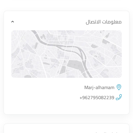
معلومات الاتصال
Marj-alhamam
اضغط لتحميل الموقع
+962795082239