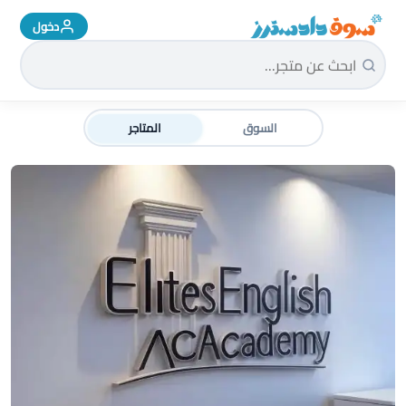
دخول
سوق دادسترز الرئيسية
السوق
المتاجر