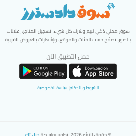
سوق محلي ذكي لبيع وشراء كل شيء. تسجيل المتاجر، إعلانات
بالصور، تصفّح حسب الفئات والموقع، وإشعارات بالعروض القريبة
حمل التطبيق الآن
تحميل تطبيق سوق دادسترز من App Store
تحميل تطبيق سوق دادسترز من 
الشروط والأحكام
|
سياسة الخصوصية
© حقوق النشر 2026. تطوير بواسطة
جيل تك