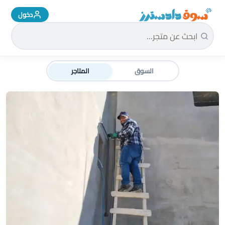
دخول
سوق دادسترز الرئيسية
السوق
المتاجر