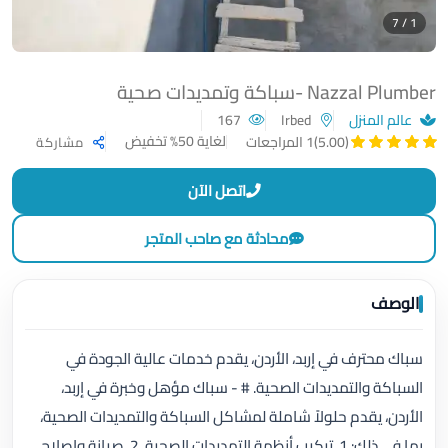
1 / 7
Nazzal Plumber -سباكة وتمديدات صحية
عالم المنزل
Irbed
167
لغاية 50% تخفيض
(5.00)
1 المراجعات
مشاركة
اتصل الآن
محادثة مع صاحب المتجر
الوصف
سباك محترف في إربد، الأردن، يقدم خدمات عالية الجودة في
السباكة والتمديدات الصحية. # - سباك مؤهل وخبرة في إربد،
الأردن، يقدم حلولاً شاملة لمشاكل السباكة والتمديدات الصحية،
بما في ذلك: 1. تركيب أنظمة التمديدات الصحية. 2. صيانة وإصلاح