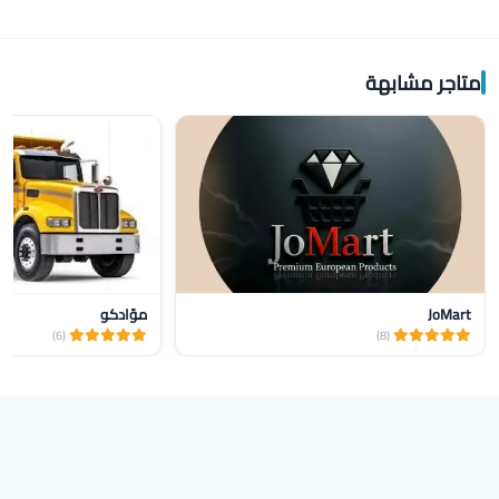
متاجر مشابهة
JoMart
موّادكو
(6)
(8)