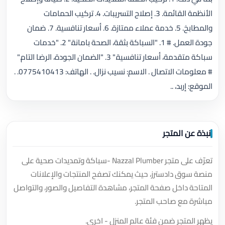
الأنظمة القائمة. 3. إصلاح التسريبات. 4. تركيب الحمامات
والمطابخ. 5. خدمة عملاء ممتازة. 6. أسعار تنافسية. 7. ضمان
جودة العمل. # 1. "السباكة بثقة، الصحة بامانة." 2. "خدمات
سباكة متقدمة، أسعار تنافسية." 3. "الضمان الجودة، الرضا التام."
# معلومات الاتصال . الاسم: نسيب نزال. . الهاتف: 0775410413. .
الموقع: إربد، ..
نبذة عن المتجر
تعرّف على متجر Nazzal Plumber -سباكة وتمديدات صحية على
منصة سوق دادسترز، حيث يمكنك تصفح المنتجات والإعلانات
المتاحة داخل صفحة المتجر، مشاهدة التفاصيل والصور، والتواصل
مباشرة مع صاحب المتجر.
يظهر المتجر ضمن فئة عالم المنزل - اخرى.