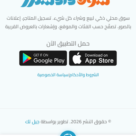
سوق محلي ذكي لبيع وشراء كل شيء. تسجيل المتاجر، إعلانات
بالصور، تصفّح حسب الفئات والموقع، وإشعارات بالعروض القريبة
حمل التطبيق الآن
تحميل تطبيق سوق دادسترز من App Store
تحميل تطبيق سوق دادسترز من 
الشروط والأحكام
|
سياسة الخصوصية
© حقوق النشر 2026. تطوير بواسطة
جيل تك