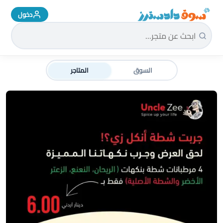
دخول
سوق دادسترز الرئيسية
السوق
المتاجر