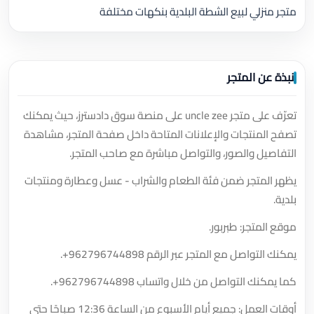
متجر منزلي لبيع الشطة البلدية بنكهات مختلفة
نبذة عن المتجر
تعرّف على متجر uncle zee على منصة سوق دادسترز، حيث يمكنك
تصفح المنتجات والإعلانات المتاحة داخل صفحة المتجر، مشاهدة
التفاصيل والصور، والتواصل مباشرة مع صاحب المتجر.
يظهر المتجر ضمن فئة الطعام والشراب - عسل وعطارة ومنتجات
بلدية.
موقع المتجر: طبربور.
يمكنك التواصل مع المتجر عبر الرقم
+962796744898
.
كما يمكنك التواصل من خلال واتساب
+962796744898
.
أوقات العمل: جميع أيام الأسبوع من الساعة 12:36 صباحًا حتى