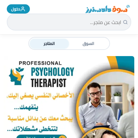
دخول
سوق دادسترز الرئيسية
السوق
المتاجر