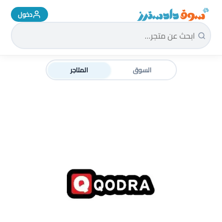
دخول
سوق دادسترز الرئيسية
السوق
المتاجر