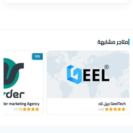
متاجر مشابهة
10%
GeelTech جيل تك
nder marketing Agency
(7)
(40)