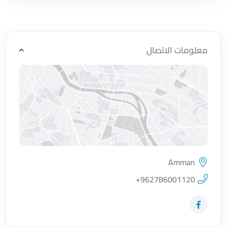
معلومات الاتصال
Amman
اضغط لتحميل الموقع
+962786001120
زيارة حساب المتجر على Facebook-f