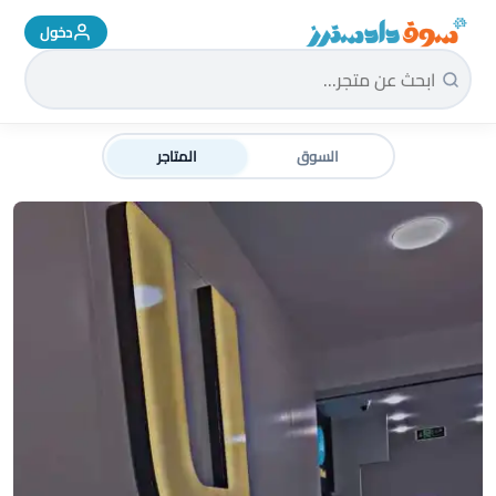
دخول
سوق دادسترز الرئيسية
السوق
المتاجر