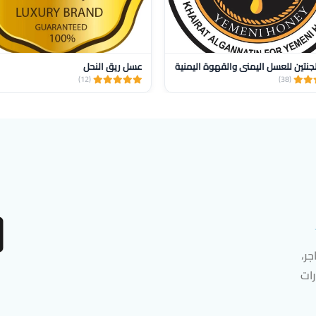
لجنتين للعسل اليمني والقهوة اليمنية
عسل ريق النحل
(12)
(38)
ر،
رات