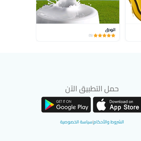
الودق
ركن الشفاء
(4)
(5)
حمل التطبيق الآن
تحميل تطبيق سوق دادسترز من App Store
تحميل تطبيق سوق دادسترز من Google Play
الشروط والأحكام
|
سياسة الخصوصية