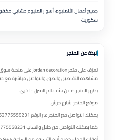
سكوريت
نبذة عن المتجر
تعرّف على متجر oration
مشاهدة التفاصيل والصور، والتواصل مباشرة مع صا
يظهر المتجر ضمن فئة عالم المنزل - اخرى.
موقع المتجر: شارع جرش.
يمكنك التواصل مع المتجر عبر الرقم
62775558231
كما يمكنك التواصل من خلال واتساب
2775558231
أوقات العمل: جميع أيام الأسبوع من الساعة 9:44 صباحًا حتى الساعة 10:53 مساءً.