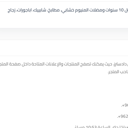
جميع أعمال الألمنيوم، أسوار المنيوم خشابي مكفول 10 سنوات ومضلات المنيوم خشابي، مطابخ، شابييك، اباجورات، زجاج
jordan dec على منصة سوق دادسترز، حيث يمكنك تصفح المنتجات والإعلانات المتاحة داخل صفحة المتج
حب المتجر.
.
+9
.
+96