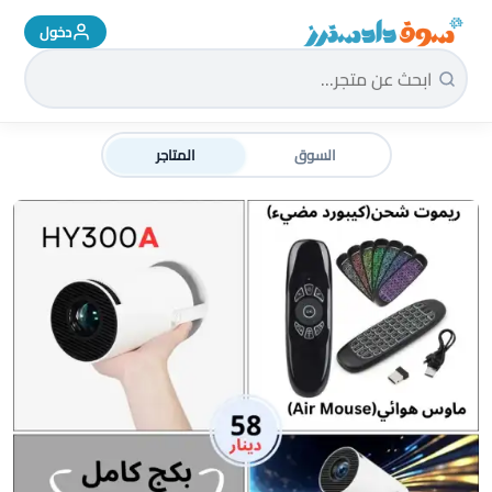
دخول
سوق دادسترز الرئيسية
السوق
المتاجر