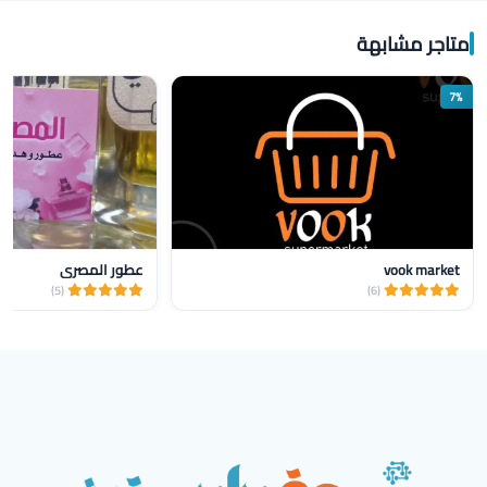
متاجر مشابهة
7%
vook market
عطور المصري
(5)
(6)