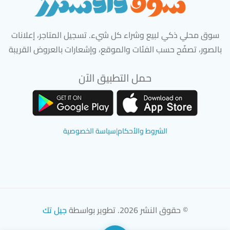
سوق محلي ذكي لبيع وشراء كل شيء. تسجيل المتاجر، إعلانات
بالصور، تصفّح حسب الفئات والموقع، وإشعارات بالعروض القريبة
حمل التطبيق الآن
تحميل تطبيق سوق دادسترز من App Store
تحميل تطبيق سوق دادسترز من 
الشروط والأحكام
|
سياسة الخصوصية
© حقوق النشر 2026. تطوير بواسطة
جيل تك