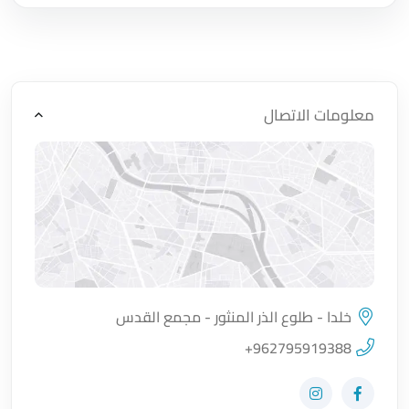
معلومات الاتصال
خلدا - طلوع الذر المنثور - مجمع القدس
اضغط لتحميل الموقع
+962795919388
زيارة حساب المتجر على Facebook-f
زيارة حساب المتجر على Instagram