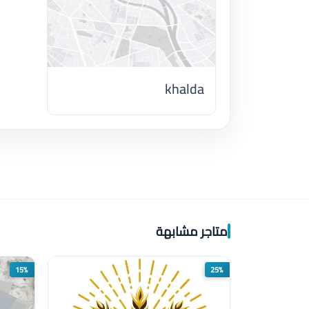
khalda
اضغط لتحميل الموقع
متاجر مشابهة
15%
25%