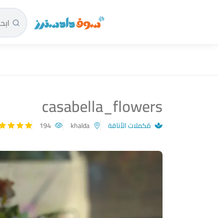
سوق دادسترز الرئيسية
casabella_flowers
مُكملات الأناقة
khalda
194