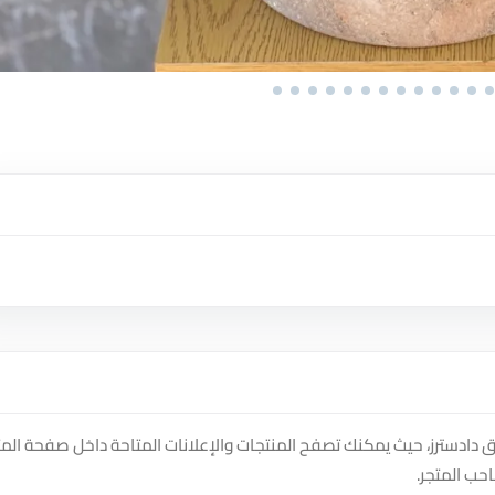
casabella_fl على منصة سوق دادسترز، حيث يمكنك تصفح المنتجات والإعلانات المتاحة داخل صفحة الم
حب المتجر.