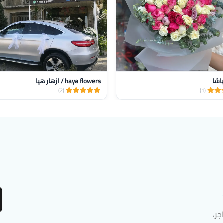
باشا
haya flowers / ازهار هيا
(2)
(1)
ر،