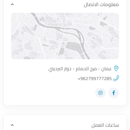
معلومات الاتصال
عمان - مرج الحمام - دوار البرديني
اضغط لتحميل الموقع
+962799777285
زيارة حساب المتجر على Facebook-f
زيارة حساب المتجر على Instagram
ساعات العمل