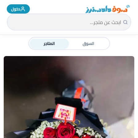
دخول
سوق دادسترز الرئيسية
السوق
المتاجر