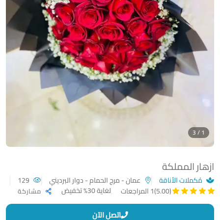
1 / 3
ازهار المملكة
مُكملات الأناقة
عمان - مرج الحمام - دوار البرديني
129
لغاية 30% تخفيض
(5.00)
1 المراجعات
مشاركة
اتصل الآن