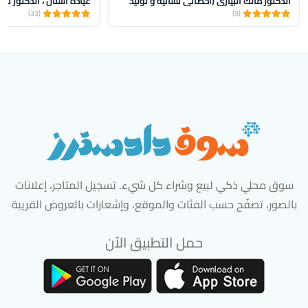
الدكتور مالك البياري (أخصائي نسائية و توليد
عيادة أسنان ، الدكتور نض
(33)
(9)
سوق محلي ذكي لبيع وشراء كل شيء. تسجيل المتاجر، إعلانات
بالصور، تصفّح حسب الفئات والموقع، وإشعارات بالعروض القريبة
حمل التطبيق الآن
تحميل تطبيق سوق دادسترز من App Store
تحميل تطبيق سوق دادسترز من 