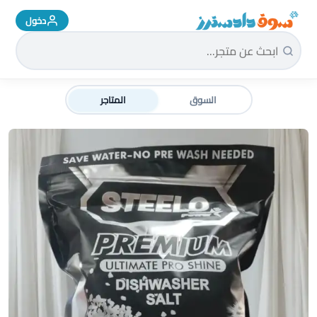
دخول
سوق دادسترز الرئيسية
السوق
المتاجر