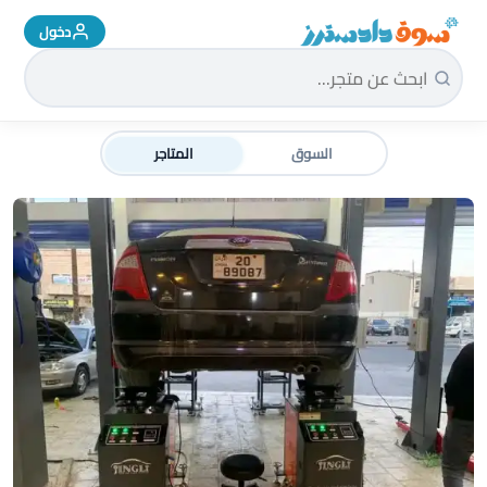
دخول
سوق دادسترز الرئيسية
السوق
المتاجر