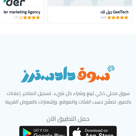
GeelTech جيل تك
nder marketing Agency
(7)
(40)
سوق محلي ذكي لبيع وشراء كل شيء. تسجيل المتاجر، إعلانات
بالصور، تصفّح حسب الفئات والموقع، وإشعارات بالعروض القريبة
حمل التطبيق الآن