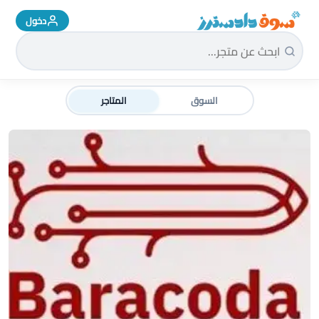
دخول
سوق دادسترز الرئيسية
السوق
المتاجر