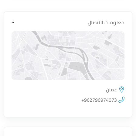
معلومات الاتصال
عمان
اضغط لتحميل الموقع
+962796974073