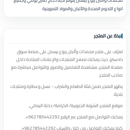
مجمدات وألبان ربوع بيسان يتوفر لدينا دجاج طازج يومي وجميع
انواع اللحوم المجدة والألبان والمواد التموينية
نبذة عن المتجر
تعرّف على متجر مجمدات وألبان ربوع بيسان على منصة سوق
دادسترز، حيث يمكنك تصفح المنتجات والإعلانات المتاحة داخل
صفحة المتجر، مشاهدة التفاصيل والصور، والتواصل مباشرة مع
صاحب المتجر.
يظهر المتجر ضمن فئة الطعام والشراب - عسل وعطارة ومنتجات
بلدية.
موقع المتجر: الشونة الجنوبية/ الكرامة/ دخلة اليماني.
يمكنك التواصل مع المتجر عبر الرقم
+962785442292
.
كما يمكنك التواصل من خلال واتساب
+962785442292
.