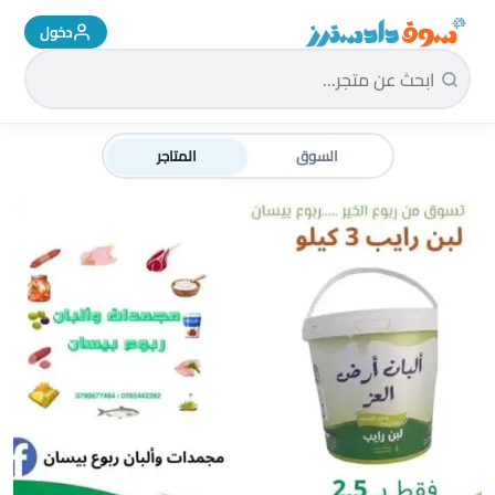
دخول
سوق دادسترز الرئيسية
السوق
المتاجر