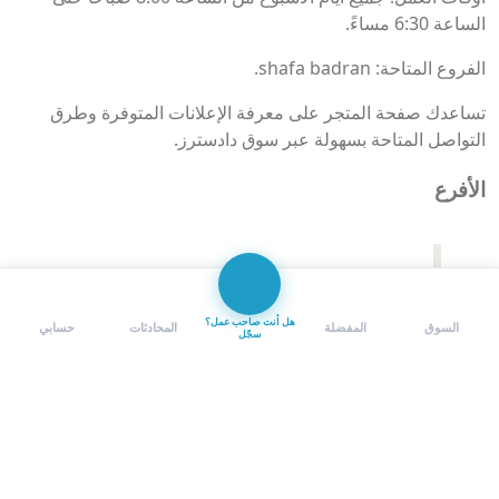
الساعة 6:30 مساءً.
الفروع المتاحة: shafa badran.
تساعدك صفحة المتجر على معرفة الإعلانات المتوفرة وطرق
التواصل المتاحة بسهولة عبر سوق دادسترز.
الأفرع
اتصل الآن
محادثة مع صاحب المتجر
هل أنت صاحب عمل؟
السوق
المفضلة
المحادثات
حسابي
سجّل
shafa badran
اضغط