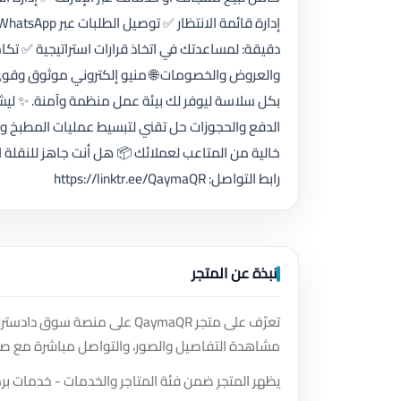
دقيقة: لمساعدتك في اتخاذ قرارات استراتيجية ✅ ت
الدفع والحجوزات حل تقني لتبسيط عمليات المطبخ وإد
خالية من المتاعب لعملائك 📦 هل أنت جاهز للنقلة ال
رابط التواصل: https://linktr.ee/QaymaQR
نبذة عن المتجر
تعرّف على متجر QaymaQR على م
مشاهدة التفاصيل والصور، والتواصل مباشرة مع صا
يظهر المتجر ضمن فئة المتاجر والخدمات - خدمات ب