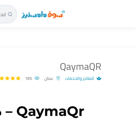
سوق دادسترز الرئيسية
QaymaQR
المتاجر والخدمات
عمان
185