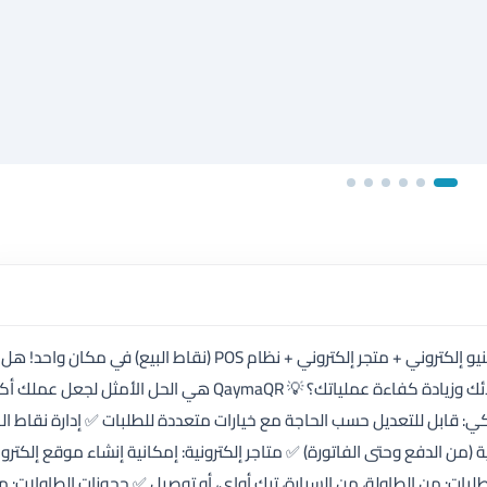
🚀 تحوّل عملك إلى منصة ذكية مع QaymaQR! 📲 منيو إلكتروني + متجر إلكتروني + نظام POS (نقاط البيع) في مكان واحد! هل
تدير مطعمًا أو متجرًا؟ هل ترغب في تطوير تجربة عملائك وزيادة كفاءة عملياتك؟ 💡 QaymaQR هي الحل الأمثل لجعل عملك
كي: قابل للتعديل حسب الحاجة مع خيارات متعددة للطلبات ✅ إدارة نقاط الب
ية (من الدفع وحتى الفاتورة) ✅ متاجر إلكترونية: إمكانية إنشاء موقع إلكترو
لطلبات: من الطاولة، من السيارة، تيك أواي، أو توصيل ✅ حجوزات الطاولات: م