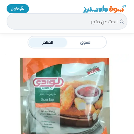
دخول
سوق دادسترز الرئيسية
السوق
المتاجر