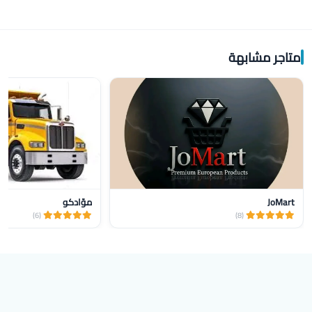
متاجر مشابهة
JoMart
موّادكو
(6)
(8)