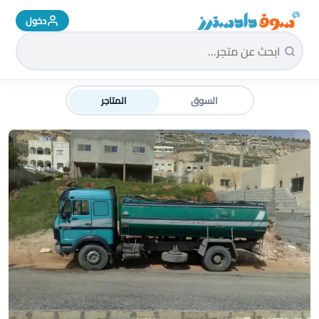
دخول
سوق دادسترز الرئيسية
السوق
المتاجر