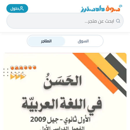
دخول
سوق دادسترز الرئيسية
السوق
المتاجر