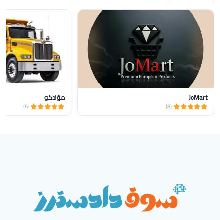
JoMart
موّادكو
(6)
(8)