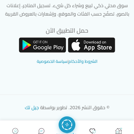
سوق محلي ذكي لبيع وشراء كل شيء. تسجيل المتاجر، إعلانات
بالصور، تصفّح حسب الفئات والموقع، وإشعارات بالعروض القريبة
حمل التطبيق الآن
تحميل تطبيق سوق دادسترز من App Store
تحميل تطبيق سوق دادسترز من 
الشروط والأحكام
|
سياسة الخصوصية
© حقوق النشر 2026. تطوير بواسطة
جيل تك