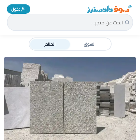
دخول
سوق دادسترز الرئيسية
السوق
المتاجر