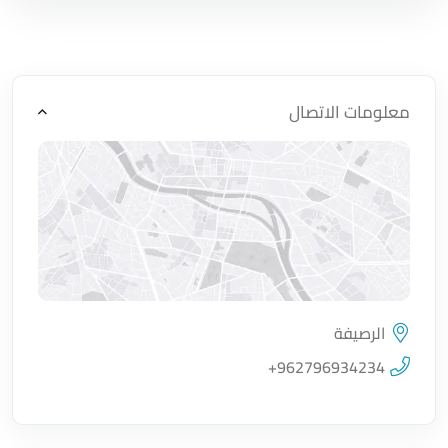
معلومات الاتصال
الرصيفة
اضغط لتحميل الموقع
+962796934234